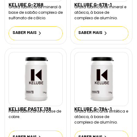
KELUBE G-2168
KELUBE G-678-1
Graxa lubrificante mineral à
Graxa lubrificante mineral e
base de sabão complexo de
atóxica, à base de
sulfonato de cálcio.
complexo de alumínio.
SABER MAIS
SABER MAIS
KELUBE PASTE 138
KELUBE G-784-1
Pasta lubrificante à base de
Graxa lubrificante sintética e
cobre.
atóxica, à base de
complexo de alumínio.
SABER MAIS
SABER MAIS