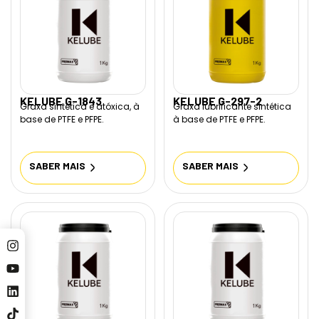
KELUBE G-1843
KELUBE G-297-2
Graxa sintética e atóxica, à
Graxa lubrificante sintética
base de PTFE e PFPE.
à base de PTFE e PFPE.
SABER MAIS
SABER MAIS