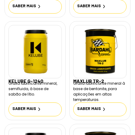
SABER MAIS
SABER MAIS
KELUBE G-1240
MAXLUB TR-2
Graxa lubrificante mineral,
Graxa lubrificante mineral à
semifluida, à base de
base de bentonite, para
sabão de lítio.
aplicações em altas
temperaturas.
SABER MAIS
SABER MAIS