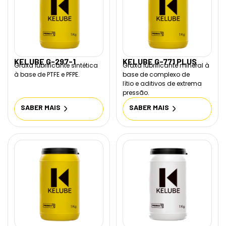
KELUBE G-297-1
KELUBE G-771 PLUS
Graxa lubrificante sintética
Graxa lubrificante mineral à
à base de PTFE e PFPE.
base de complexo de
lítio e aditivos de extrema
pressão.
SABER MAIS
SABER MAIS