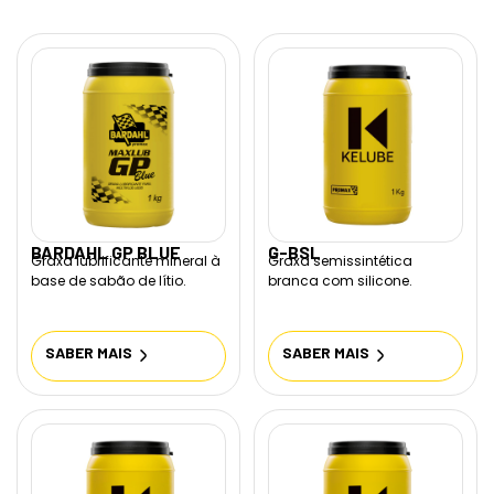
BARDAHL GP BLUE
G-BSL
Graxa lubrificante mineral à
Graxa semissintética
base de sabão de lítio.
branca com silicone.
SABER MAIS
SABER MAIS