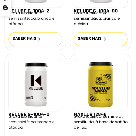
KELUBE G-1004-2
KELUBE G-1004-00
Graxa lubrificante
Graxa lubrificante
semissintética, branca e
semissintética, branca e
atóxica.
atóxica.
SABER MAIS
SABER MAIS
KELUBE G-1004-0
MAXLUB 12846
Graxa lubrificante
Graxa lubrificante mineral,
semissintética, branca e
semifluida, à base de sabão
atóxica.
de lítio.