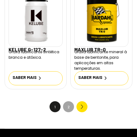
KELUBE G-127-2
MAXLUB TR-0
Graxa lubrificante sintética
Graxa lubrificante mineral à
branca e atóxica.
base de bentonite, para
aplicações em altas
temperaturas.
SABER MAIS
SABER MAIS
1
2