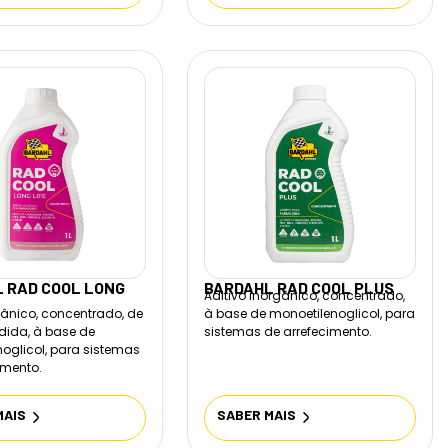
 RAD COOL LONG
BARDAHL RAD COOL PLUS
Aditivo inorgânico, concentrado,
gânico, concentrado, de
à base de monoetilenoglicol, para
dida, à base de
sistemas de arrefecimento.
oglicol, para sistemas
imento.
MAIS
SABER MAIS