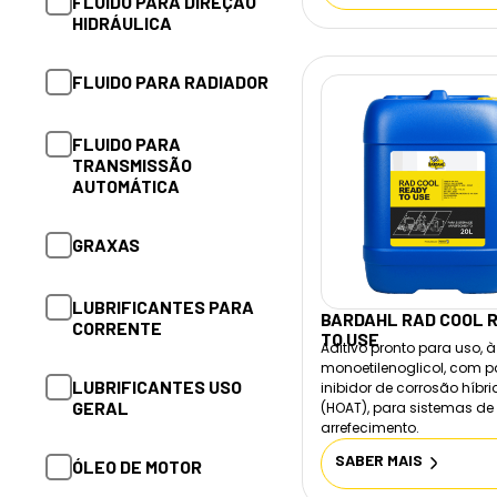
FLUIDO PARA DIREÇÃO
FLUIDO PARA
HIDRÁULICA
TRANSMISSÃO
AUTOMÁTICA
FLUIDO PARA RADIADOR
GRAXAS
FLUIDO PARA
TRANSMISSÃO
LUBRIFICANTES
AUTOMÁTICA
LUBRIFICANTES USO
GRAXAS
GERAL
LUBRIFICANTES PARA
BARDAHL RAD COOL 
ÓLEO DE MOTOR
CORRENTE
TO USE
Aditivo pronto para uso, 
monoetilenoglicol, com 
ÓLEO PARA DIFERENCIAL
LUBRIFICANTES USO
inibidor de corrosão híbr
GERAL
(HOAT), para sistemas de
arrefecimento.
ÓLEO PARA
SABER MAIS
ÓLEO DE MOTOR
TRANSMISSÃO