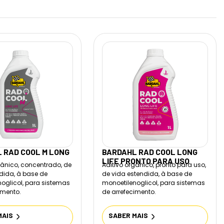
 RAD COOL M LONG
BARDAHL RAD COOL LONG
LIFE PRONTO PARA USO
gânico, concentrado, de
Aditivo orgânico, pronto para uso,
dida, à base de
de vida estendida, à base de
oglicol, para sistemas
monoetilenoglicol, para sistemas
imento.
de arrefecimento.
MAIS
SABER MAIS