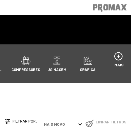
MAIS
L
COMPRESSORES
USINAGEM
GRÁFICA
FILTRAR POR:
Sort content
LIMPAR FILTROS
[ PRODUCT_LIST ] FILTER BY
SORT CONTENT