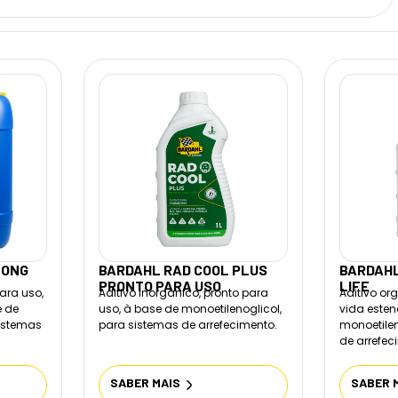
LONG
BARDAHL RAD COOL PLUS
BARDAHL
PRONTO PARA USO
LIFE
para uso,
Aditivo inorgânico, pronto para
Aditivo or
e de
uso, à base de monoetilenoglicol,
vida esten
sistemas
para sistemas de arrefecimento.
monoetilen
de arrefec
SABER MAIS
SABER 