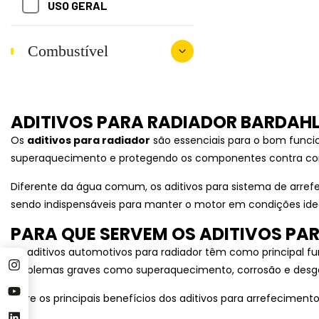
ADITIVOS DE
USO GERAL
LUBRIFICANTES
Combustível
ADITIVOS PARA
LUBRIFICANTES
INDUSTRIAIS
ADITIVOS PARA RADIADOR BARDAH
ADITIVOS PARA ÓLEO DE
TRANSMISSÃO
Os
aditivos para radiador
são essenciais para o bom funci
superaquecimento e protegendo os componentes contra cor
ADITIVOS PARA RADIADOR
Diferente da água comum, os aditivos para sistema de arref
sendo indispensáveis para manter o motor em condições ide
AGRÍCOLA
PARA QUE SERVEM OS ADITIVOS PA
ALIMENTÍCIA
Os aditivos automotivos para radiador têm como principal fu
problemas graves como superaquecimento, corrosão e des
COMPRESSORES
Entre os principais benefícios dos aditivos para arrefecimento