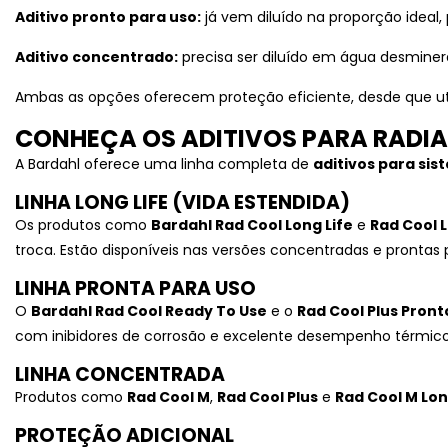
GERAL
Aditivo pronto para uso:
já vem diluído na proporção ideal,
Aditivo concentrado:
precisa ser diluído em água desminer
ÓLEO DE CORTE
INTEGRAL
Ambas as opções oferecem proteção eficiente, desde que ut
CONHEÇA OS ADITIVOS PARA RADI
ÓLEO DE CORTE SOLÚVEL
A Bardahl oferece uma linha completa de
aditivos para si
PRODUTOS DE LIMPEZA
LINHA LONG LIFE (VIDA ESTENDIDA)
Os produtos como
Bardahl Rad Cool Long Life
e
Rad Cool L
PROTETIVOS
troca. Estão disponíveis nas versões concentradas e prontas 
LINHA PRONTA PARA USO
SERVIÇOS
O
Bardahl Rad Cool Ready To Use
e o
Rad Cool Plus Pront
com inibidores de corrosão e excelente desempenho térmico
TÊXTIL
LINHA CONCENTRADA
Produtos como
Rad Cool M
,
Rad Cool Plus
e
Rad Cool M Lon
USINAGEM
PROTEÇÃO ADICIONAL