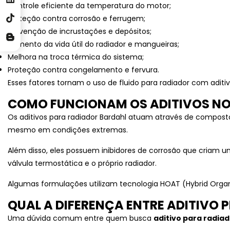
Controle eficiente da temperatura do motor;
FLUIDO
Proteção contra corrosão e ferrugem;
Prevenção de incrustações e depósitos;
FLUIDO DE CORTE
Aumento da vida útil do radiador e mangueiras;
INTEGRAL
Melhora na troca térmica do sistema;
Proteção contra congelamento e fervura.
FLUIDO DE CORTE
Esses fatores tornam o uso de fluido para radiador com adit
SOLÚVEL
COMO FUNCIONAM OS ADITIVOS NO
GERAL
Os aditivos para radiador Bardahl atuam através de compost
mesmo em condições extremas.
GRÁFICA
Além disso, eles possuem inibidores de corrosão que criam 
válvula termostática e o próprio radiador.
GRAXAS
Algumas formulações utilizam tecnologia HOAT (Hybrid Organi
LUBRIFICANTES
QUAL A DIFERENÇA ENTRE ADITIVO
Uma dúvida comum entre quem busca
aditivo para radia
LUBRIFICANTES USO