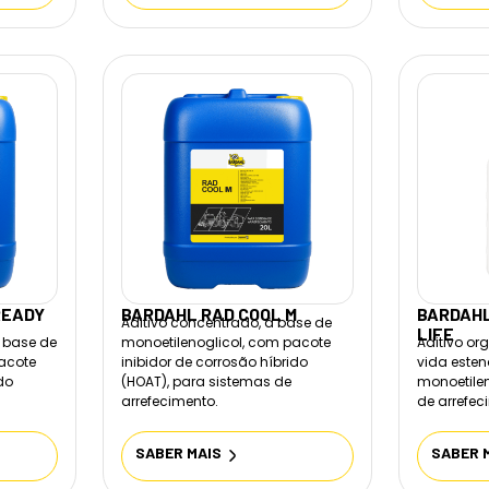
READY
BARDAHL RAD COOL M
BARDAHL
Aditivo concentrado, à base de
LIFE
à base de
monoetilenoglicol, com pacote
Aditivo or
pacote
inibidor de corrosão híbrido
vida esten
ido
(HOAT), para sistemas de
monoetilen
arrefecimento.
de arrefec
SABER MAIS
SABER 