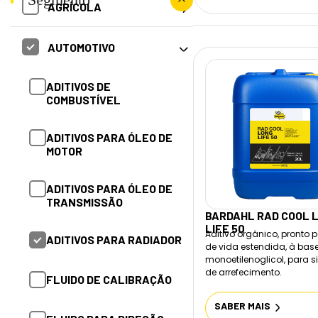
AGRÍCOLA
ADITIVOS DE
AUTOMOTIVO
COMBUSTÍVEL
ADITIVOS DE
ADITIVOS PARA ÓLEO DE
COMBUSTÍVEL
MOTOR
ADITIVOS PARA ÓLEO DE
ADITIVOS PARA ÓLEO DE
MOTOR
TRANSMISSÃO
ADITIVOS PARA ÓLEO DE
ADITIVOS PARA RADIADOR
TRANSMISSÃO
BARDAHL RAD COOL 
LIFE 50
Aditivo orgânico, pronto 
FLUIDO PARA DIREÇÃO
ADITIVOS PARA RADIADOR
de vida estendida, à bas
HIDRÁULICA
monoetilenoglicol, para 
de arrefecimento.
FLUIDO DE CALIBRAÇÃO
FLUIDO PARA RADIADOR
SABER MAIS