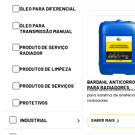
PRODUTO DE SERVIÇO
ÓLEO PARA DIFERENCIAL
RADIADOR
ÓLEO PARA
PRODUTOS DE LIMPEZA
TRANSMISSÃO MANUAL
PRODUTOS DE SERVIÇOS
PRODUTO DE SERVIÇO
RADIADOR
PROTETIVOS
PRODUTOS DE LIMPEZA
SISTEMA CONJUGADO
BARDAHL ANTICORRO
PRODUTOS DE SERVIÇOS
PARA RADIADORES
Fluido anticorrosivo conc
para sistema de arrefeci
radiadores.
PROTETIVOS
INDUSTRIAL
SABER MAIS