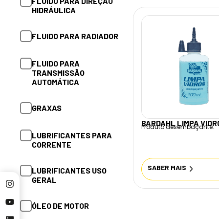
FLUIDO PARA DIREÇÃO
FLUIDO PARA
HIDRÁULICA
TRANSMISSÃO
AUTOMÁTICA
FLUIDO PARA RADIADOR
GRAXAS
FLUIDO PARA
TRANSMISSÃO
LUBRIFICANTES
AUTOMÁTICA
LUBRIFICANTES USO
GRAXAS
GERAL
BARDAHL LIMPA VIDR
Produto desembaçante.
LUBRIFICANTES PARA
ÓLEO DE MOTOR
CORRENTE
SABER MAIS
ÓLEO PARA DIFERENCIAL
LUBRIFICANTES USO
GERAL
ÓLEO PARA
ÓLEO DE MOTOR
TRANSMISSÃO