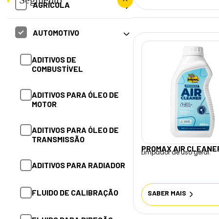
AGRÍCOLA
ADITIVOS DE
AUTOMOTIVO
COMBUSTÍVEL
ADITIVOS DE
ADITIVOS PARA ÓLEO DE
COMBUSTÍVEL
MOTOR
ADITIVOS PARA ÓLEO DE
ADITIVOS PARA ÓLEO DE
MOTOR
TRANSMISSÃO
ADITIVOS PARA ÓLEO DE
ADITIVOS PARA RADIADOR
TRANSMISSÃO
PROMAX AIR CLEANE
Limpador de uso geral.
FLUIDO PARA DIREÇÃO
ADITIVOS PARA RADIADOR
HIDRÁULICA
FLUIDO DE CALIBRAÇÃO
SABER MAIS
FLUIDO PARA RADIADOR