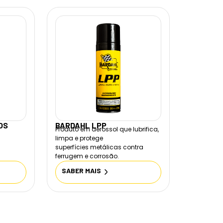
OS
BARDAHL LPP
Produto em aerossol que lubrifica,
limpa e protege
superfícies metálicas contra
ferrugem e corrosão.
SABER MAIS