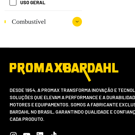
ADITIVOS DE
USO GERAL
LUBRIFICANTES
Combustível
ADITIVOS PARA
LUBRIFICANTES
INDUSTRIAIS
ADITIVOS PARA ÓLEO DE
TRANSMISSÃO
ADITIVOS PARA RADIADOR
AGRÍCOLA
DESDE 1954, A PROMAX TRANSFORMA INOVAÇÃO E TECNOL
SOLUÇÕES QUE ELEVAM A PERFORMANCE E A DURABILIDAD
MOTORES E EQUIPAMENTOS. SOMOS A FABRICANTE EXCLUS
ALIMENTÍCIA
BARDAHL NO BRASIL, GARANTINDO QUALIDADE E CONFIAN
CADA PRODUTO.
COMPRESSORES