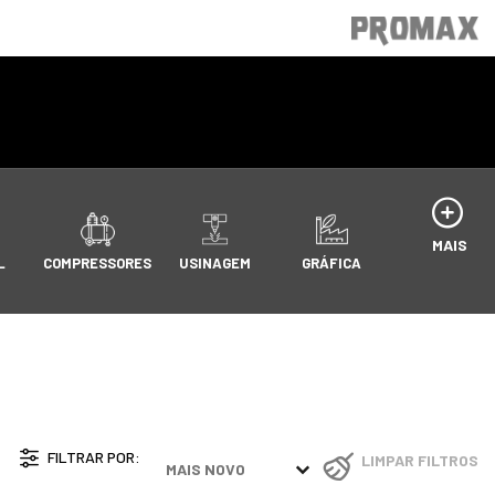
MAIS
L
COMPRESSORES
USINAGEM
GRÁFICA
FILTRAR POR:
Sort content
LIMPAR FILTROS
[ PRODUCT_LIST ] FILTER BY
SORT CONTENT