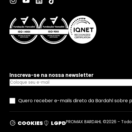
FLUIDO
FLUIDO DE CORTE
INTEGRAL
FLUIDO DE CORTE
SOLÚVEL
GERAL
Inscreva-se na nossa newsletter
GRÁFICA
GRAXAS
Quero receber e-mails direto da Bardahl sobre 
LUBRIFICANTES
PROMAX BARDAHL ©2026 - Todos 
COOKIES
LGPD
LUBRIFICANTES USO