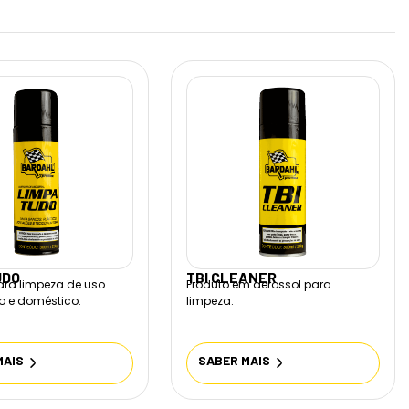
UDO
TBI CLEANER
ra limpeza de uso
Produto em aerossol para
o e doméstico.
limpeza.
MAIS
SABER MAIS