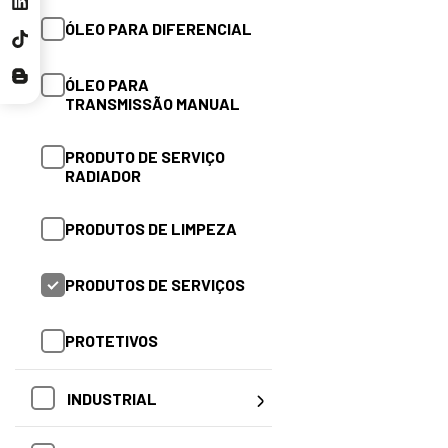
PRODUTO DE SERVIÇO
ÓLEO PARA DIFERENCIAL
RADIADOR
ÓLEO PARA
PRODUTOS DE LIMPEZA
TRANSMISSÃO MANUAL
PRODUTOS DE SERVIÇOS
PRODUTO DE SERVIÇO
RADIADOR
PROTETIVOS
PRODUTOS DE LIMPEZA
SISTEMA CONJUGADO
PRODUTOS DE SERVIÇOS
PROTETIVOS
INDUSTRIAL