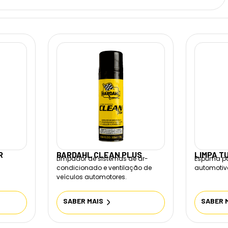
R
BARDAHL CLEAN PLUS
LIMPA T
Limpador de sistemas de ar-
Espuma pa
condicionado e ventilação de
automotiv
veículos automotores.
SABER MAIS
SABER 