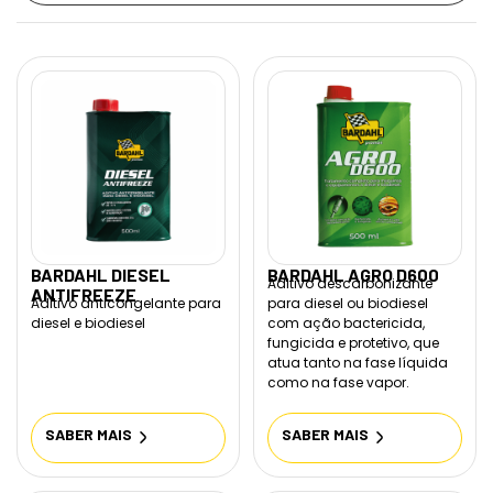
BARDAHL DIESEL
BARDAHL AGRO D600
Aditivo descarbonizante
ANTIFREEZE
Aditivo anticongelante para
para diesel ou biodiesel
diesel e biodiesel
com ação bactericida,
fungicida e protetivo, que
atua tanto na fase líquida
como na fase vapor.
SABER MAIS
SABER MAIS