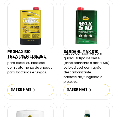
PROMAX BIO
BARDAHL MAX S10
Aditivo compatível com
TREATMENT DIESEL
Aditivo descarbonizante
qualquer tipo de diesel
para diesel ou biodiesel
(principalmente o diesel S10)
com tratamento de choque
ou biodiesel, com ação
para bactérias e fungos.
descarbonizante,
bactericida, fungicida e
protetivo.
SABER MAIS
SABER MAIS