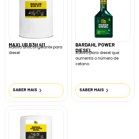
MAXLUB B3H 411
BARDAHL POWER
Aditivo anticongelante para
DIESEL
diesel.
Aditivo para diesel que
aumenta o número de
cetano.
SABER MAIS
SABER MAIS