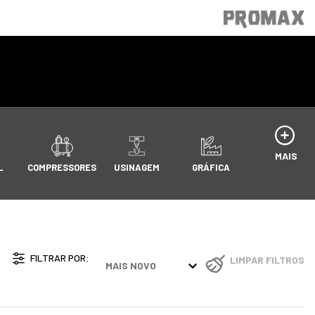
MAIS
L
COMPRESSORES
USINAGEM
GRÁFICA
FILTRAR POR:
Sort content
LIMPAR FILTROS
[ PRODUCT_LIST ] FILTER BY
SORT CONTENT