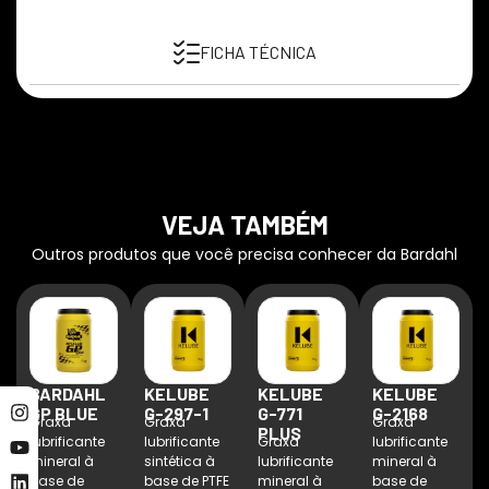
FICHA TÉCNICA
VEJA TAMBÉM
Outros produtos que você precisa conhecer da Bardahl
BARDAHL
KELUBE
KELUBE
KELUBE
GP BLUE
G-297-1
G-771
G-2168
Graxa
Graxa
Graxa
PLUS
lubrificante
lubrificante
Graxa
lubrificante
mineral à
sintética à
lubrificante
mineral à
base de
base de PTFE
mineral à
base de