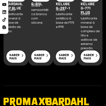
BARDAHL
G-BSL
KELUBE
KELUBE
Graxa
GP BLUE
G-297-1
G-771
Graxa
semissintéti
Graxa
PLUS
lubrificante
ca branca
lubrificante
Graxa
mineral à
com
sintética à
lubrificante
base de
silicone.
base de PTFE
mineral à
sabão de
e PFPE.
base de
lítio.
complexo de
lítio e
aditivos de
extrema
pressão.
SABER
SABER
SABER
SABER
MAIS
MAIS
MAIS
MAIS