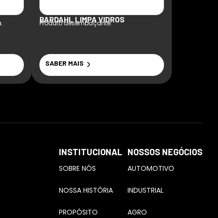
BARDAHL LIMPA VIDROS
BARDAHL 
.
Produto desembaçante.
Produto em a
e protege
superfícies 
corrosão.
SABER MAIS
SABER MA
INSTITUCIONAL
NOSSOS NEGÓCIOS
SOBRE NÓS
AUTOMOTIVO
NOSSA HISTÓRIA
INDUSTRIAL
PROPÓSITO
AGRO