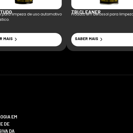
 TUDO
TBI CLEANER
para limpeza de uso automotivo
Produto em aerossol para limpeza
tico.
R MAIS
SABER MAIS
OGIA EM
E DE
IVA DA