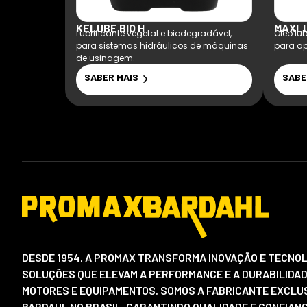
KELUBE BIO H
MAXLU
Lubrificante vegetal e biodegradável,
Óleo lu
para sistemas hidráulicos de máquinas
para ap
de usinagem.
SABER MAIS
SABE
DESDE 1954, A PROMAX TRANSFORMA INOVAÇÃO E TECNOL
SOLUÇÕES QUE ELEVAM A PERFORMANCE E A DURABILIDAD
MOTORES E EQUIPAMENTOS. SOMOS A FABRICANTE EXCLUS
BARDAHL NO BRASIL, GARANTINDO QUALIDADE E CONFIAN