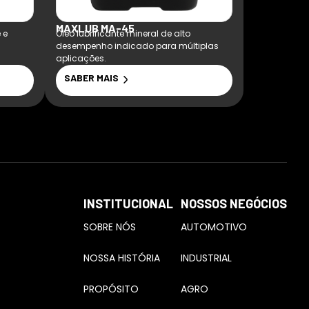
MAXLUB MA-45
MAXLUB H
 e
Óleo lubrificante mineral de alto
Óleo lubrifi
desempenho indicado para múltiplas
múltiplas ap
aplicações.
SABER MAIS
SABER MA
INSTITUCIONAL
NOSSOS NEGÓCIOS
SOBRE NÓS
AUTOMOTIVO
NOSSA HISTÓRIA
INDUSTRIAL
PROPÓSITO
AGRO