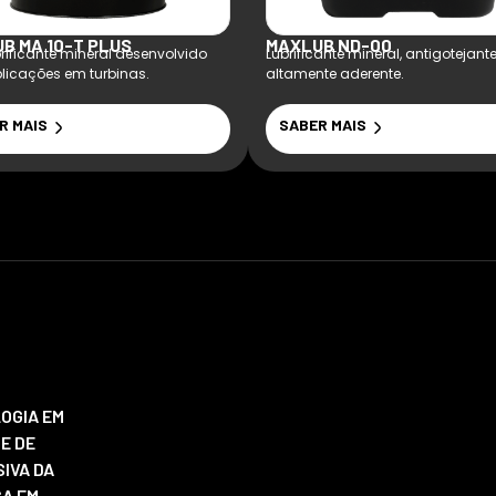
B MA 10-T PLUS
MAXLUB ND-00
brificante mineral desenvolvido
Lubrificante mineral, antigotejante
licações em turbinas.
altamente aderente.
R MAIS
SABER MAIS
OGIA EM
E DE
IVA DA
ÇA EM