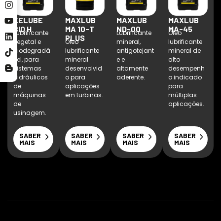
KELUBE
MAXLUB
MAXLUB
MAXLUB
BIO H
MA 10-T
ND-00
MA-45
Lubrificante
Lubrificante
Óleo
PLUS
vegetal e
Óleo
mineral,
lubrificante
biodegradá
lubrificante
antigotejant
mineral de
vel, para
mineral
e e
alto
sistemas
desenvolvid
altamente
desempenh
hidráulicos
o para
aderente.
o indicado
de
aplicações
para
máquinas
em turbinas.
múltiplas
de
aplicações.
usinagem.
SABER
SABER
SABER
SABER
MAIS
MAIS
MAIS
MAIS