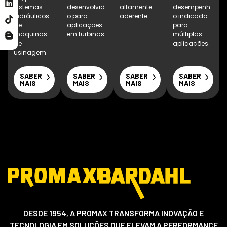
sistemas
desenvolvid
altamente
desempenh
hidráulicos
o para
aderente.
o indicado
de
aplicações
para
máquinas
em turbinas.
múltiplas
de
aplicações.
usinagem.
SABER
SABER
SABER
SABER
MAIS
MAIS
MAIS
MAIS
DESDE 1954, A PROMAX TRANSFORMA INOVAÇÃO E
TECNOLOGIA EM SOLUÇÕES QUE ELEVAM A PERFORMANCE