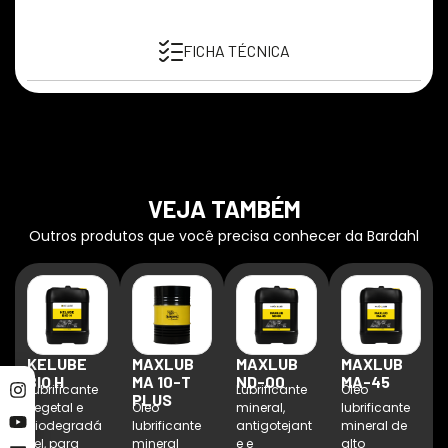
FICHA TÉCNICA
VEJA TAMBÉM
Outros produtos que você precisa conhecer da Bardahl
KELUBE
MAXLUB
MAXLUB
MAXLUB
BIO H
MA 10-T
ND-00
MA-45
Lubrificante
Lubrificante
Óleo
PLUS
vegetal e
Óleo
mineral,
lubrificante
biodegradá
lubrificante
antigotejant
mineral de
vel, para
mineral
e e
alto