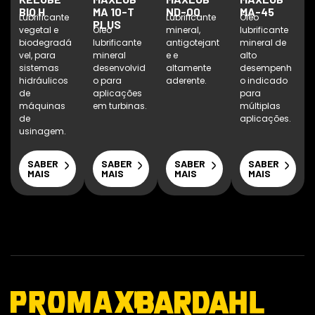
BIO H
MA 10-T
ND-00
MA-45
Lubrificante
Lubrificante
Óleo
PLUS
vegetal e
Óleo
mineral,
lubrificante
biodegradá
lubrificante
antigotejant
mineral de
vel, para
mineral
e e
alto
sistemas
desenvolvid
altamente
desempenh
hidráulicos
o para
aderente.
o indicado
de
aplicações
para
máquinas
em turbinas.
múltiplas
de
aplicações.
usinagem.
SABER
SABER
SABER
SABER
MAIS
MAIS
MAIS
MAIS