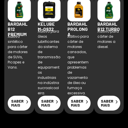
BARDAHL
KELUBE
BARDAHL
BARDAHL
B12
M-0932
PROLONG
B12 TURBO
Aditivo para
Aditivo para
PREMIUM
A
Aditivo
óleos
Aditivo para
cárter de
sintético
lubrificantes
cárter de
motores a
para cárter
do sistema
motores
diesel.
de motores
de
cansados,
de SUVs,
transmissão
que
Picapes e
de
apresentem
Vans.
equipament
problemas
os
de
industriais
vazamento
na indústria
de óleo ou
sucroalcool
fumaça
eira.
excessiva.
SABER
SABER
SABER
SABER
MAIS
MAIS
MAIS
MAIS