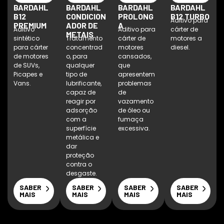
BARDAHL
BARDAHL
BARDAHL
BARDAHL
B12
CONDICION
PROLONG
B12 TURBO
Aditivo para
PREMIUM
ADOR DE
A
Aditivo
Aditivo para
cárter de
METAIS
sintético
Tratamento
cárter de
motores a
para cárter
concentrad
motores
diesel.
de motores
o, para
cansados,
de SUVs,
qualquer
que
Picapes e
tipo de
apresentem
Vans.
lubrificante,
problemas
capaz de
de
reagir por
vazamento
adsorção
de óleo ou
com a
fumaça
superfície
excessiva.
metálica e
dar
proteção
contra o
desgaste.
SABER
SABER
SABER
SABER
MAIS
MAIS
MAIS
MAIS