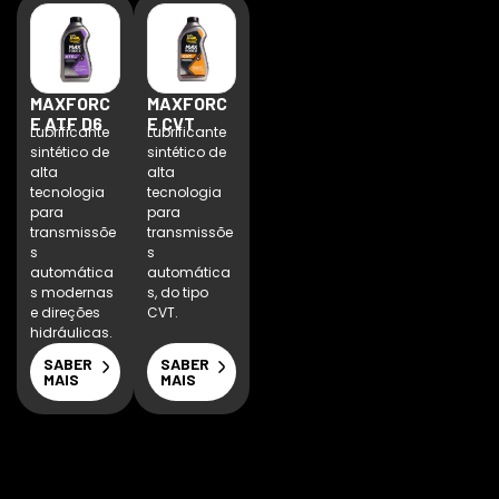
MAXFORC
MAXFORC
E ATF D6
E CVT
Lubrificante
Lubrificante
sintético de
sintético de
alta
alta
tecnologia
tecnologia
para
para
transmissõe
transmissõe
s
s
automática
automática
s modernas
s, do tipo
e direções
CVT.
hidráulicas.
SABER
SABER
MAIS
MAIS