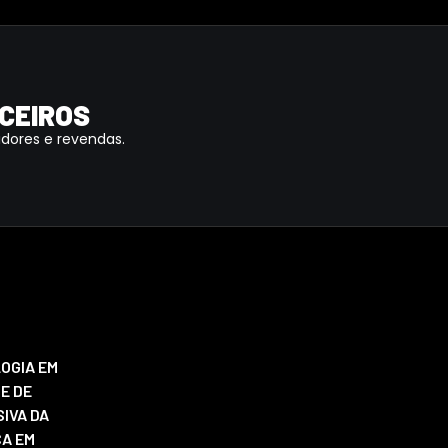
CEIROS
idores e revendas.
OGIA EM
E DE
IVA DA
ÇA EM