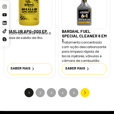
MAXLUB APG-000 EP
BARDAHL FUEL
Graxa lubrificante mineral à
SPECIAL CLEANER 6 EM
base de sabão de lítio.
1
Tratamento concentrado
com ação descarbonizante
para limpeza rápida de
bicos injetores, válvulas e
câmara de combustão.
SABER MAIS
SABER MAIS
1
2
3
4
5