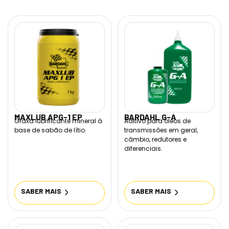
MAXLUB APG-1 EP
BARDAHL G-A
Graxa lubrificante mineral à
Aditivo para óleos de
base de sabão de lítio.
transmissões em geral,
câmbio, redutores e
diferenciais.
SABER MAIS
SABER MAIS