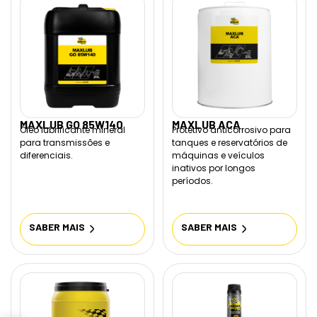
MAXLUB GO 85W140
MAXLUB ACA
Óleo lubrificante mineral
Protetivo anticorrosivo para
para transmissões e
tanques e reservatórios de
diferenciais.
máquinas e veículos
inativos por longos
períodos.
SABER MAIS
SABER MAIS