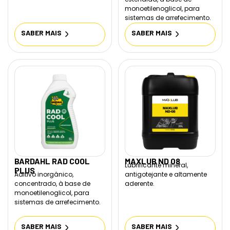
monoetilenoglicol, para
sistemas de arrefecimento.
SABER MAIS
SABER MAIS
BARDAHL RAD COOL
MAXLUB ND 08
Lubrificante mineral,
PLUS
Aditivo inorgânico,
antigotejante e altamente
concentrado, à base de
aderente.
monoetilenoglicol, para
sistemas de arrefecimento.
SABER MAIS
SABER MAIS