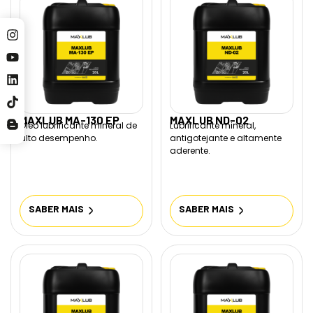
MAXLUB MA-130 EP
MAXLUB ND-02
Óleo lubrificante mineral de
Lubrificante mineral,
alto desempenho.
antigotejante e altamente
aderente.
SABER MAIS
SABER MAIS