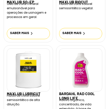
MAXLUB SO-EP
MAXLUB BIOCUT
Óleo de corte mineral
Fluido de corte solúvel
emulsionável para
semissintético vegetal.
operações de usinagem e
processos em geral.
SABER MAIS
SABER MAIS
MAXLUB LUBRICUT
BARDAHL RAD COOL
Fluido de corte solúvel
LONG LIFE
semissintético de alta
Aditivo orgânico,
diluição.
concentrado, de vida
estendida, à base de