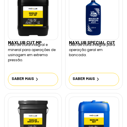
MAXLUB CUT MP
MAXLUB SPECIAL CUT
Óleo de corte integral e
Óleo de corte integral para
mineral para operações de
operação geral em
usinagem em extrema
bancada.
pressão.
SABER MAIS
SABER MAIS