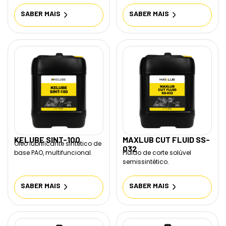
SABER MAIS
SABER MAIS
KELUBE SINT-100
MAXLUB CUT FLUID SS-
Óleo lubrificante sintético de
032
base PAO, multifuncional.
Fluido de corte solúvel
semissintético.
SABER MAIS
SABER MAIS