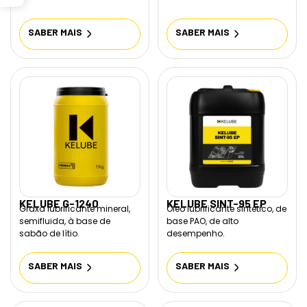
SABER MAIS
SABER MAIS
KELUBE G-1240
KELUBE SINT-95 EP
Graxa lubrificante mineral,
Óleo lubrificante sintético, de
semifluida, à base de
base PAO, de alto
sabão de lítio.
desempenho.
SABER MAIS
SABER MAIS