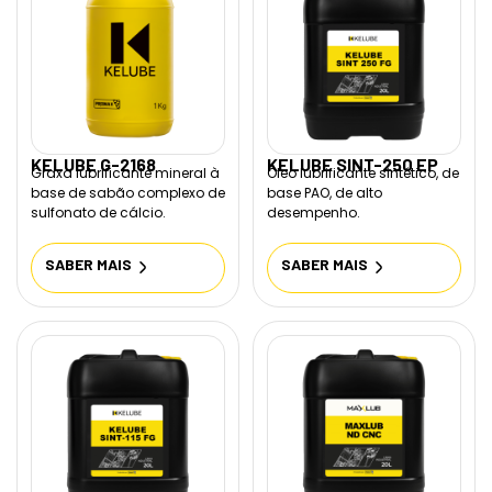
KELUBE G-2168
KELUBE SINT-250 EP
Graxa lubrificante mineral à
Óleo lubrificante sintético, de
base de sabão complexo de
base PAO, de alto
sulfonato de cálcio.
desempenho.
SABER MAIS
SABER MAIS