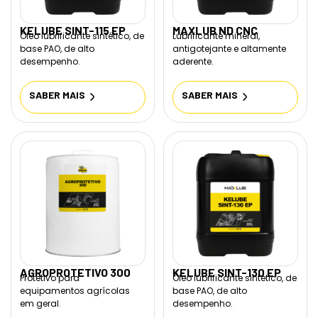
KELUBE SINT-115 EP
MAXLUB ND CNC
Óleo lubrificante sintético, de
Lubrificante mineral,
base PAO, de alto
antigotejante e altamente
desempenho.
aderente.
SABER MAIS
SABER MAIS
AGROPROTETIVO 300
KELUBE SINT-130 EP
Protetivo para
Óleo lubrificante sintético, de
equipamentos agrícolas
base PAO, de alto
em geral.
desempenho.