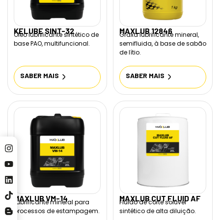
KELUBE SINT-32
MAXLUB 12846
Óleo lubrificante sintético de
Graxa lubrificante mineral,
base PAO, multifuncional.
semifluida, à base de sabão
de lítio.
SABER MAIS
SABER MAIS
MAXLUB VM-14
MAXLUB CUT FLUID AF
Lubrificante mineral para
Fluido de corte solúvel
processos de estampagem.
sintético de alta diluição.