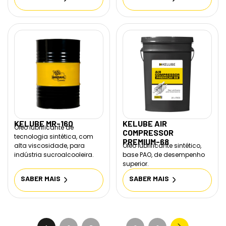
KELUBE MR-160
KELUBE AIR
Óleo lubrificante de
COMPRESSOR
tecnologia sintética, com
PREMIUM-68
alta viscosidade, para
Óleo lubrificante sintético,
indústria sucroalcooleira.
base PAO, de desempenho
superior.
SABER MAIS
SABER MAIS