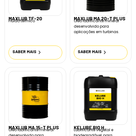
MAXLUB TF-20
MAXLUB MA 20-T PLUS
Fluido térmico
Óleo lubrificante mineral
desenvolvido para
aplicações em turbinas.
SABER MAIS
SABER MAIS
MAXLUB MA 15-T PLUS
KELUBE BIO H
Óleo lubrificante mineral
Lubrificante vegetal e
desenvolvido para
biodegradável, para