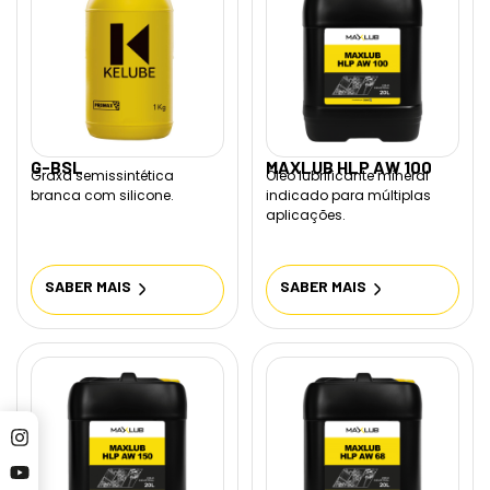
G-BSL
MAXLUB HLP AW 100
Graxa semissintética
Óleo lubrificante mineral
branca com silicone.
indicado para múltiplas
aplicações.
SABER MAIS
SABER MAIS