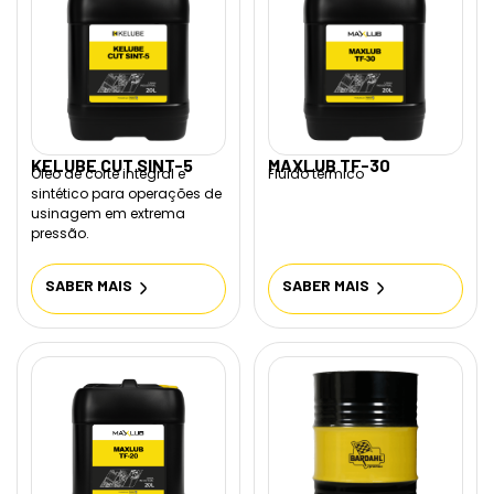
KELUBE CUT SINT-5
MAXLUB TF-30
Óleo de corte integral e
Fluido térmico
sintético para operações de
usinagem em extrema
pressão.
SABER MAIS
SABER MAIS