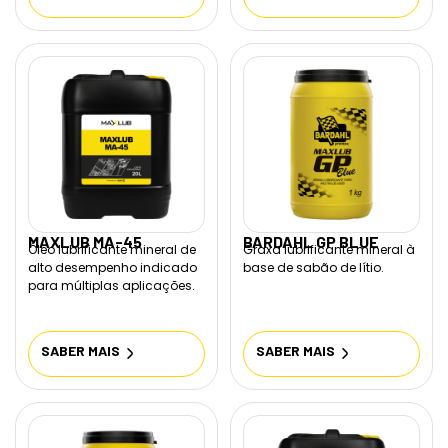
MAXLUB MA-45
BARDAHL GP BLUE
Óleo lubrificante mineral de
Graxa lubrificante mineral à
alto desempenho indicado
base de sabão de lítio.
para múltiplas aplicações.
SABER MAIS
SABER MAIS