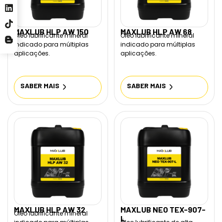
MAXLUB HLP AW 150
MAXLUB HLP AW 68
Óleo lubrificante mineral
Óleo lubrificante mineral
indicado para múltiplas
indicado para múltiplas
aplicações.
aplicações.
SABER MAIS
SABER MAIS
MAXLUB HLP AW 32
MAXLUB NEO TEX-907-
Óleo lubrificante mineral
L