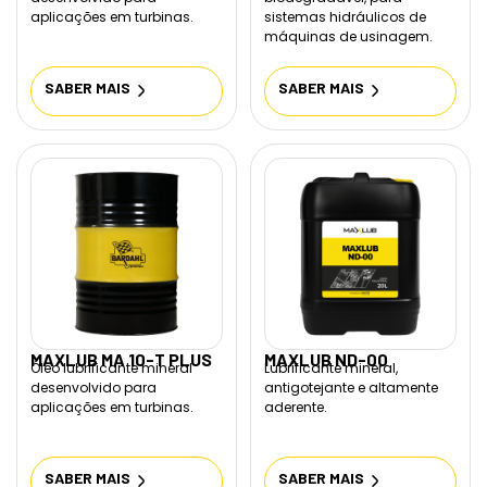
aplicações em turbinas.
sistemas hidráulicos de
máquinas de usinagem.
SABER MAIS
SABER MAIS
MAXLUB MA 10-T PLUS
MAXLUB ND-00
Óleo lubrificante mineral
Lubrificante mineral,
desenvolvido para
antigotejante e altamente
aplicações em turbinas.
aderente.
SABER MAIS
SABER MAIS