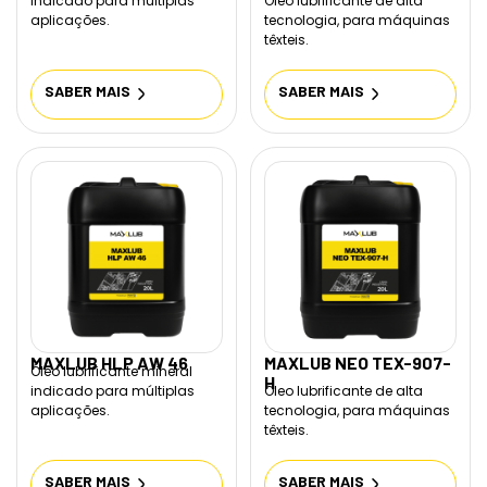
indicado para múltiplas
Óleo lubrificante de alta
aplicações.
tecnologia, para máquinas
têxteis.
SABER MAIS
SABER MAIS
MAXLUB HLP AW 46
MAXLUB NEO TEX-907-
Óleo lubrificante mineral
H
indicado para múltiplas
Óleo lubrificante de alta
aplicações.
tecnologia, para máquinas
têxteis.
SABER MAIS
SABER MAIS